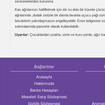
Uyarılar:
Çocuklardan uzakta, serin ve kuru yerde, ağzı kapalı ol
Bağlantılar
Ürün K
Anasayfa
Uçu
Hakkımızda
Lavan
Banka Hesapları
Çaltı
Mesafeli Satış Sözleşmesi
S
Gizlilik Sözleşmesi
Aromaterapi 
Bize Ulaşın
https://www.ca