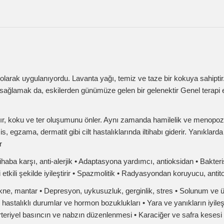
k uygulanıyordu. Lavanta yağı, temiz ve taze bir kokuya sahiptir. Bu koku hava
 da, eskilerden günümüze gelen bir gelenektir Genel terapi etkili yağlardan bi
u ve ter oluşumunu önler. Aynı zamanda hamilelik ve menopoz dönemindeki k
 dermatit gibi cilt hastalıklarında iltihabı giderir. Yanıklarda oluşan ağrıyı 
 karşı, anti-alerjik • Adaptasyona yardımcı, antioksidan • Bakterisid etkili anti
kili şekilde iyileştirir • Spazmolitik • Radyasyondan koruyucu, antitoksik
ntar • Depresyon, uykusuzluk, gerginlik, stres • Solunum ve ürogenital enfek
lı durumlar ve hormon bozuklukları • Yara ve yanıkların iyileştirilmesi, ağrı
yel basıncın ve nabzın düzenlenmesi • Karaciğer ve safra kesesi çalışmasını
birlikte birkaç damla lavanta uçucu yağı eklenebilir. Mide bulantısında; göbek d
Etkili bir böceksavardır. Evin farklı yerlerine, çiçeklerin toprağına damlatıla
mla lavanta uçucu yağı stresi azaltabilir ve sinir sistemini rahatlatarak depre