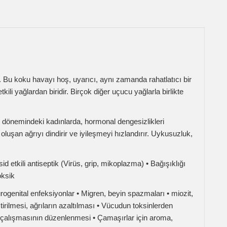
yı hoş, uyarıcı, aynı zamanda rahatlatıcı bir
ridir. Birçok diğer uçucu yağlarla birlikte
adınlarda, hormonal dengesizlikleri
dindirir ve iyileşmeyi hızlandırır. Uykusuzluk,
septik (Virüs, grip, mikoplazma) • Bağışıklığı
siyonlar • Migren, beyin spazmaları • miozit,
ların azaltılması • Vücudun toksinlerden
n düzenlenmesi • Çamaşırlar için aroma,
eliği altına bir kaç damla uygulanabilir. Baş
n bir damla lavanta uçucu yağı, kokusuyla
sif ruh haline iyi gelebilir.ve yılan