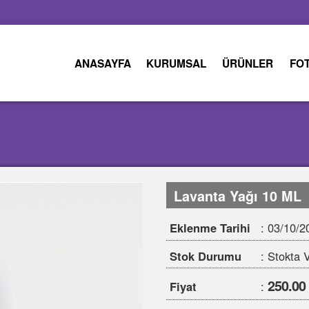
ANASAYFA
KURUMSAL
ÜRÜNLER
FOTO GALERİ
Lavanta Yağı 10 ML
Eklenme Tarihi
: 03/10/2023
Stok Durumu
: Stokta Var
250.00 TRY
Fiyat
:
Hacim
: 10 ML, 20 ML, 30 M