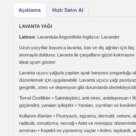
Latince:
Lavandula Angustifolia İngilizce: Lavander
Uzun yüzyıllar boyunca lavanta, kas ve diş ağrıları için ilaç olara
aromayla doldurur. Lavanta ile çarşafların güzel kokmasını sağlamak
ideal uyum gösteri
Lavanta uçucu yağıyla yapılan ayak banyosu yorgunluğu alır, kok
düzenlemek için uygulanabilir. Lavanta uçucu yağı psoriyazis, egzama,
gerginlik, stres ve depresyon gibi durumlarda destekleyicidir
Temel Özellikler • Sakinleştirici, anti-stres, antidepresan • İltihaba
güçlendirir, yaraları iyileştirir • Yaraları, sıyrıkları ve kesikleri et
Kullanım Alanları • Psoriyazis, egzama, dermatit, sebore, akne, ma
radikulit, romatizma, nevralji • Adet ve menopoz döneminde hastalık
arınması • Kepekli ve yıpranmış saçlar • Aritmi, taşikardi, arteri
sivrisineklerden korunma
Kas ağrılarınızı hafifletmek için ılık su dolu bir küvete çözücü ile 
ağrılarında ,dudak üstüne bir damla lavanta uçucu yağı sürülebilir. 
böceklerin yakınlaşmasını engelleyebilir. Ense bölgesine sürülen 1 da
sokmalarında panzehir olarak kullanılabilir.