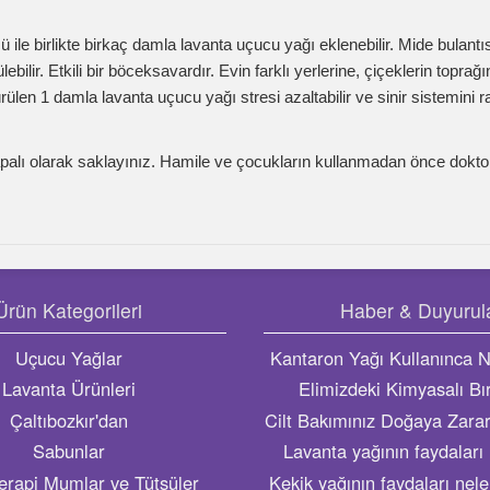
arak saklayınız. Hamile ve çocukların kullanmadan önce doktora danışmaları 
ategorileri
Haber & Duyurular
cu Yağlar
Kantaron Yağı Kullanınca Neler Olur?
ta Ürünleri
Elimizdeki Kimyasalı Bırakalım
bozkır'dan
Cilt Bakımınız Doğaya Zarar Vermesin!
abunlar
Lavanta yağının faydaları nelerdir?
Mumlar ve Tütsüler
Kekik yağının faydaları nelerdir, ne işe
yarar? Kekik yağı nelere iyi gelir?
ltibozkirlavantalari.com/ © 2026 - Tüm Hakları Saklıdır -
Çaltıbozkır Lavantaları