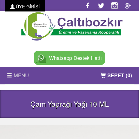
ÜYE GİRİŞİ
Whatsapp Destek Hattı
MENU
SEPET
(0)
ANASAYFA
Çam Yaprağı Yağı 10 ML
KURUMSAL
ÜRÜNLER
FOTO GALERİ