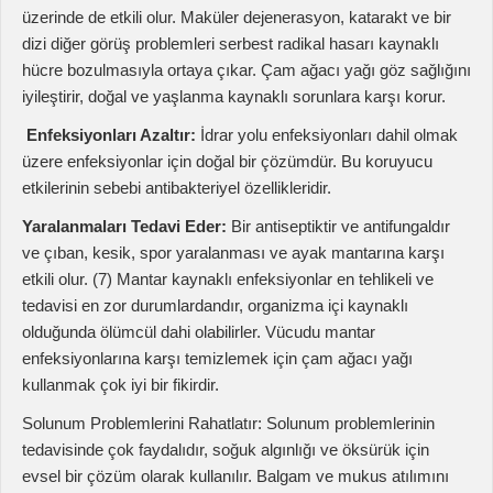
etkili olur. (7) Mantar kaynaklı enfeksiyonlar en tehlikeli ve
tedavisi en zor durumlardandır, organizma içi kaynaklı
olduğunda ölümcül dahi olabilirler. Vücudu mantar
enfeksiyonlarına karşı temizlemek için çam ağacı yağı
kullanmak çok iyi bir fikirdir.
Solunum Problemlerini Rahatlatır: Solunum problemlerinin
tedavisinde çok faydalıdır, soğuk algınlığı ve öksürük için
evsel bir çözüm olarak kullanılır. Balgam ve mukus atılımını
uyarır ve kolaylaştırır. Solunum sistemindeki tıkanıklıkların
boşaltılmasıyla sistem iç enfeksiyonlarla daha hızlı savaşır ve
iyileşme süresi hızlanır.
Safra kesesinde görülen iltihaplanmalara karşı etkili olur ve
safra taşına iyi gelir. Güzel kokusu sayesinde oda spreyi,
sabun, tuvalet kağıdı vb. çok sayıda ev ürününde yer alır.
Uyarı:
Böbrek hasarı oluşma ihtimali sebebiyle sindirilmesi
tehlikelidir. Böbrek düzensizliği olan kişiler tarafından
kullanılmamalıdır. Aşırı hassas ciltlerde tahrişe yol açabilir,
sadece seyreltilmiş olarak kullanılmalıdır. Çocuklar ve yaşlı
kişilerde hipertansiyona ve tahrişe yol açabilir,