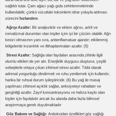
Stresi Azaltır:
Sağlığa olan faydaları arasında zihinle ilgili
olumlu etkileri de yer alır. Enerjiklik duygusu oluşturur, çeşitli
sebeplerle ortaya çıkan zihinsel stresi azaltır. Tıbbi olarak
adrenal yorgunluğu dindirmek ve ruhu yenilemek için kullanılır,
harika bir ruhsal durum iyileştiricidir. (6) Bu yağ ile masaj
yapılması zihinsel açıklık sağlar, anksiyeteyi rahatlatır ve
gerginliği azaltır. Zayıf konsantrasyonu ve hafıza kaybı olan
kişiler için faydalıdır ancak bu alanda daha fazla bilimsel
araştırmaya gerek duyulmaktadır
Göz Bakımı ve Sağlığı:
Antioksidan özellikleri göz sağlığı
üzerinde de etkili olur. Maküler dejenerasyon, katarakt ve bir
dizi diğer görüş problemleri serbest radikal hasarı kaynaklı
hücre bozulmasıyla ortaya çıkar. Çam ağacı yağı göz sağlığını
iyileştirir, doğal ve yaşlanma kaynaklı sorunlara karşı korur.
Enfeksiyonları Azaltır:
İdrar yolu enfeksiyonları dahil olmak
üzere enfeksiyonlar için doğal bir çözümdür. Bu koruyucu
etkilerinin sebebi antibakteriyel özellikleridir.
Yaralanmaları Tedavi Eder:
Bir antiseptiktir ve antifungaldır
ve çıban, kesik, spor yaralanması ve ayak mantarına karşı