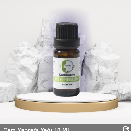
HABERLER
İLETİŞİM
SEPET
(0)
GİRİŞ / KAYIT
Çam Yaprağı Yağı 10 ML
Eklenme Tarihi
: 03/10/2023
Stok Durumu
: Stokta Var