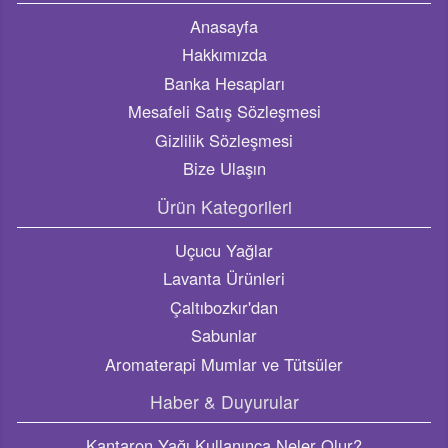
Sabunlar
Aromaterapi Mumlar ve Tütsüler
Haber & Duyurular
Kantaron Yağı Kullanınca Neler Olur?
Elimizdeki Kimyasalı Bırakalım
Cilt Bakımınız Doğaya Zarar Vermesin!
Lavanta yağının faydaları nelerdir?
Kekik yağının faydaları nelerdir, ne işe yarar? Kekik yağı
nelere iyi gelir?
Sosyal Medya
Destek Hattı
0 532 682 75 09