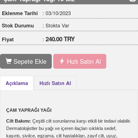
240.00 TRY
Fiyat
:
Sepete Ekle
Hızlı Satın Al
Açıklama
Hızlı Satın Al
ÇAM YAPRAĞI YAĞI
Cilt Bakımı:
Çeşitli cilt sorunlarına karşı etkili bir tedavi olabilir.
Dermatolojistler bu yağı ve içeren ilaçları sıklıkla sedef,
kaşıntı, sivilce, egzama, cilt hastalıkları, zayıf cilt, uyuz,
yaralar ve pire için reçete eder. Cilde dengeli, yumuşak,
yenilenmiş ve parlak bir görüntü verir ayrıca cildi olumsuz
etkileyen serbest radikalleri etkisizleştiren bir antioksidan
görevi üstlenir. (2) Serbest radikaller sağlıklı deri hücrelerine
saldırarak bu dokuların mutasyonuna, erken yaşlanmaya,
kırışıklık ve sarkmalara neden olur. Çam ağacı yağı bu