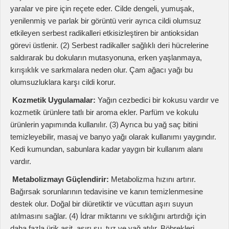
olumsuzluklara karşı cildi korur.
Kozmetik Uygulamalar:
Yağın cezbedici bir kokusu vardır ve
kozmetik ürünlere tatlı bir aroma ekler. Parfüm ve kokulu
ürünlerin yapımında kullanılır. (3) Ayrıca bu yağ saç bitini
temizleyebilir, masaj ve banyo yağı olarak kullanımı yaygındır.
Kedi kumundan, sabunlara kadar yaygın bir kullanım alanı
vardır.
Metabolizmayı Güçlendirir:
Metabolizma hızını artırır.
Bağırsak sorunlarının tedavisine ve kanın temizlenmesine
destek olur. Doğal bir diüretiktir ve vücuttan aşırı suyun
atılmasını sağlar. (4) İdrar miktarını ve sıklığını artırdığı için
daha fazla ürik asit, aşırı su, tuz ve yağ atılır. Böbrekleri
sağlıklı tutar. Çam ağacı yağı gıda zehirlenmelerinde
kullanılabilir, çünkü vücuttaki toksinlerin idrar yoluyla atılması
sürecini
hızlandırır.
Ağrıyı Azaltır:
Bir analjeziktir ve eklem ağrısı, artrit ve
romatizmal durumları olan kişiler içim iyi bir çözüm olabilir. Ağrı
kesici olmasının yanı sıra, antienflamatuar ajandır; etkilenmiş
bölgelerde kızarıklık ve iltihaplanmaları azaltır. (5)