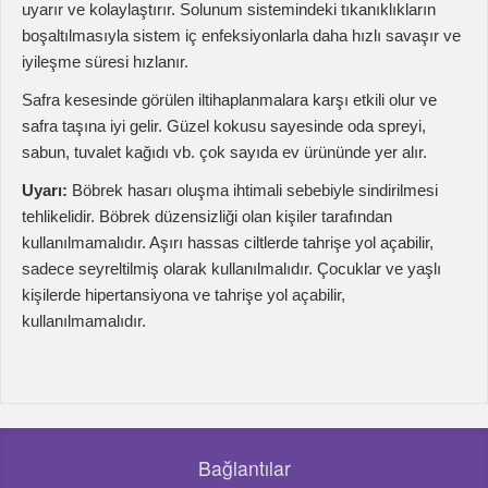
kullanılmamalıdır.
Bağlantılar
Anasayfa
Hakkımızda
Banka Hesapları
Mesafeli Satış Sözleşmesi
Gizlilik Sözleşmesi
Bize Ulaşın
Ürün Kategorileri
Uçucu Yağlar
Lavanta Ürünleri
Çaltıbozkır'dan