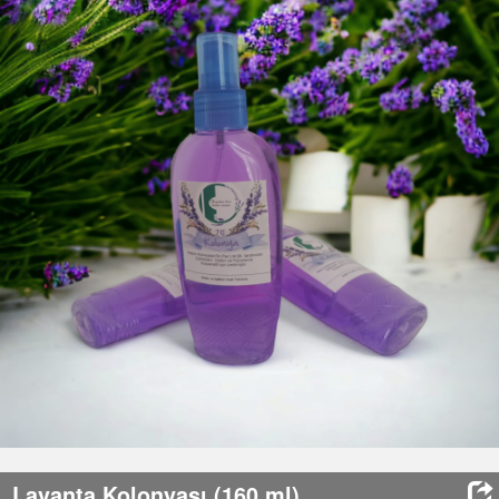
HABERLER
İLETİŞİM
SEPET
(0)
GİRİŞ / KAYIT
Lavanta Kolonyası (160 ml)
Eklenme Tarihi
: 12/10/2023
Stok Durumu
: Stokta Var