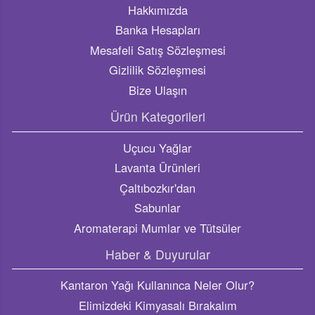
Ürün Kategorileri
Uçucu Yağlar
Lavanta Ürünleri
Çaltıbozkır'dan
Sabunlar
Aromaterapi Mumlar ve Tütsüler
Haber & Duyurular
Kantaron Yağı Kullanınca Neler Olur?
Elimizdeki Kimyasalı Bırakalım
Cilt Bakımınız Doğaya Zarar Vermesin!
Lavanta yağının faydaları nelerdir?
Kekik yağının faydaları nelerdir, ne işe yarar? Kekik yağı
nelere iyi gelir?
Sosyal Medya