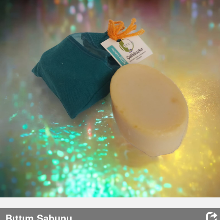
HABERLER
İLETİŞİM
SEPET
(0)
GİRİŞ / KAYIT
Bıttım Sabunu
Eklenme Tarihi
: 17/10/2023
Stok Durumu
: Stokta Var