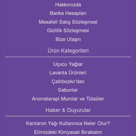
Ürün Kategorileri
Uçucu Yağlar
Lavanta Ürünleri
Çaltıbozkır'dan
Sabunlar
Aromaterapi Mumlar ve Tütsüler
Haber & Duyurular
Kantaron Yağı Kullanınca Neler Olur?
Elimizdeki Kimyasalı Bırakalım
Cilt Bakımınız Doğaya Zarar Vermesin!
Lavanta yağının faydaları nelerdir?
Kekik yağının faydaları nelerdir, ne işe yarar? Kekik yağı
nelere iyi gelir?
Sosyal Medya