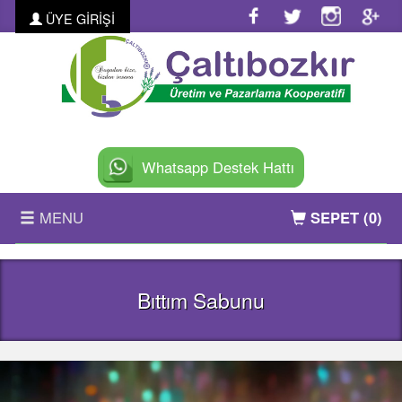
ÜYE GİRİŞİ
Whatsapp Destek Hattı
MENU
SEPET
(0)
ANASAYFA
Bıttım Sabunu
KURUMSAL
ÜRÜNLER
FOTO GALERİ