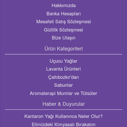
Lavanta Ürünleri
Çaltıbozkır'dan
Sabunlar
Aromaterapi Mumlar ve Tütsüler
Haber & Duyurular
Kantaron Yağı Kullanınca Neler Olur?
Elimizdeki Kimyasalı Bırakalım
Cilt Bakımınız Doğaya Zarar Vermesin!
Lavanta yağının faydaları nelerdir?
Kekik yağının faydaları nelerdir, ne işe yarar? Kekik yağı
nelere iyi gelir?
Sosyal Medya
Destek Hattı
0 532 682 75 09