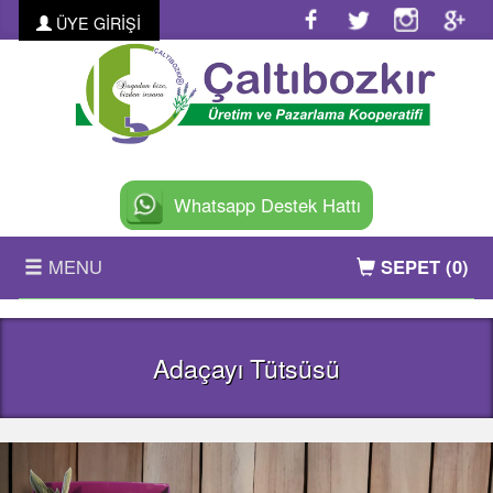
ÜYE GİRİŞİ
Whatsapp Destek Hattı
MENU
SEPET
(0)
ANASAYFA
Adaçayı Tütsüsü
KURUMSAL
ÜRÜNLER
FOTO GALERİ