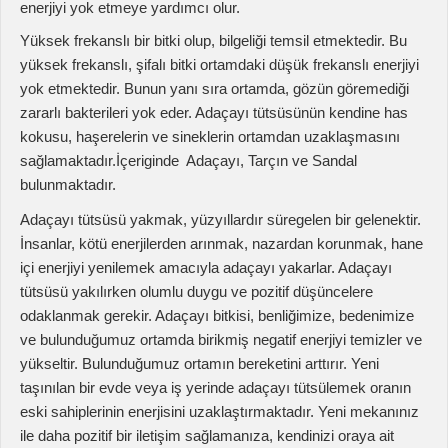
sağlamaktadır.İçeriginde Adaçayı, Tarçın ve Sandal
bulunmaktadır.
Adaçayı tütsüsü yakmak, yüzyıllardır süregelen bir gelenektir.
İnsanlar, kötü enerjilerden arınmak, nazardan korunmak, hane
içi enerjiyi yenilemek amacıyla adaçayı yakarlar. Adaçayı
tütsüsü yakılırken olumlu duygu ve pozitif düşüncelere
odaklanmak gerekir. Adaçayı bitkisi, benliğimize, bedenimize
ve bulunduğumuz ortamda birikmiş negatif enerjiyi temizler ve
yükseltir. Bulunduğumuz ortamın bereketini arttırır. Yeni
taşınılan bir evde veya iş yerinde adaçayı tütsülemek oranın
eski sahiplerinin enerjisini uzaklaştırmaktadır. Yeni mekanınız
ile daha pozitif bir iletişim sağlamanıza, kendinizi oraya ait
hissedip, benimsemenize yardımcı olmaktadır.
TARÇIN VE LİMON;
Kokusuyla zihinde canlılık sağlar,
olumsuzlukları yenmekte yardımcı olur.
SANDAL;Kokusuyla aromaterapi etkisi yaratan sandal ağacı
tütsüsü motive olmayı sağlar ve rahatlamanıza yardımcı olur.
Uyarılar ve Önlemler