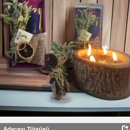
HABERLER
İLETİŞİM
SEPET
(0)
GİRİŞ / KAYIT
Adaçayı Tütsüsü
Eklenme Tarihi
: 08/11/2023
Stok Durumu
: Stokta Var