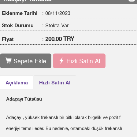
200.00 TRY
Fiyat
:
Sepete Ekle
Hızlı Satın Al
Açıklama
Hızlı Satın Al
Adaçayı Tütsüsü
Adaçayı, yüksek frekanslı bir bitki olarak bilgelik ve pozitif
enerjiyi temsil eder. Bu nedenle, ortamdaki düşük frekanslı
enerjiyi yok etmeye yardımcı olur.
Yüksek frekanslı bir bitki olup, bilgeliği temsil etmektedir. Bu
yüksek frekanslı, şifalı bitki ortamdaki düşük frekanslı enerjiyi
yok etmektedir. Bunun yanı sıra ortamda, gözün göremediği
zararlı bakterileri yok eder. Adaçayı tütsüsünün kendine has
kokusu, haşerelerin ve sineklerin ortamdan uzaklaşmasını